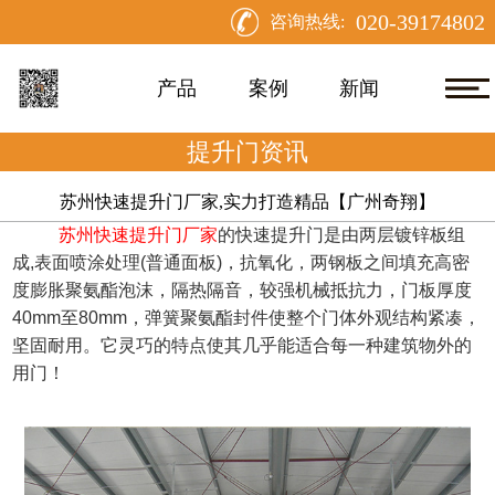
020-39174802
咨询热线:
产品
案例
新闻
提升门资讯
苏州快速提升门厂家,实力打造精品【广州奇翔】
苏州快速提升门厂家
的快速提升门是由两层镀锌板组
成
,表面喷涂处理(普通面板)，抗氧化，两钢板之间填充高密
度膨胀聚氨酯泡沫，隔热隔音，较强机械抵抗力，门板厚度
40mm至80mm，弹簧聚氨酯封件使整个门体外观结构紧凑，
坚固耐用。它灵巧的特点使其几乎能适合每一种建筑物外的
用门！