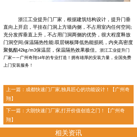
浙江工业提升门厂家，根据建筑结构设计，提升门垂
直向上开启，平挂在门洞上方墙内侧，不占用室内任何空间
;
充分发挥垂直上升，不占用门洞两侧的优势，很大程度释放
门洞空间
保温隔热性能
双层钢板降低热能损耗，内夹高密度
;
:
聚氨酯
保温层，保温隔热效果极佳。
42kg/m3
浙江工业提升门
厂家
广州奇翔
年的专业打造！拥有雄厚的安装力量，全国免费
——
14
上门安装服务！
上一篇：
成都快速门厂家,独具匠心的功能设计！【广州奇
翔】
下一篇：
大朗快速门厂家,打开价值创造之门！【广州奇
翔】
相关资讯