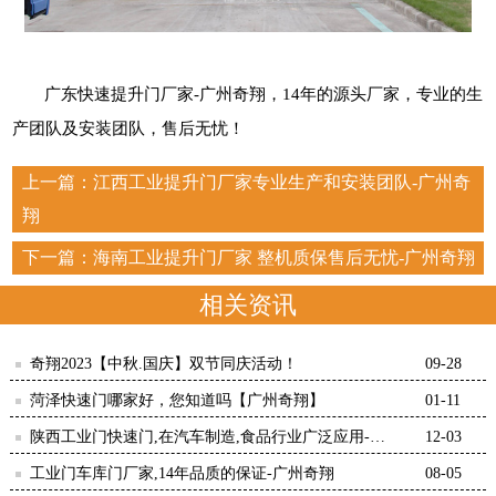
广东快速提升门厂家-广州奇翔，
14
年的源头厂家，专业的生
产团队及安装团队，售后无忧！
上一篇：
江西工业提升门厂家专业生产和安装团队-广州奇
翔
下一篇：
海南工业提升门厂家 整机质保售后无忧-广州奇翔
相关资讯
奇翔2023【中秋.国庆】双节同庆活动！
09-28
菏泽快速门哪家好，您知道吗【广州奇翔】
01-11
陕西工业门快速门,在汽车制造,食品行业广泛应用-广
12-03
州奇翔
工业门车库门厂家,14年品质的保证-广州奇翔
08-05