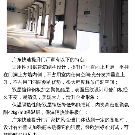
广东快速提升门厂家
有以下的特点：
适用性:根据建筑结构设计，提升门垂直向上开启，平挂
在门洞上方墙内侧，不占用室内任何空间
充分发挥垂直上
;
升，不占用门洞两侧的优势，很大程度释放门洞空间；
双层镀锌钢板加之聚氨酯层，表面压纹设计可使门板经
久不变，易清洗，美观大方，滑升企业形象；
保温隔热性能:双层钢板降低热能损耗，内夹高密度聚氨
酯
保温层，保温隔热效果极佳；
42kg/m3
广东快速提升门厂家抗风性:当门体达到一定的宽度时，
设计有外置式加强筋来确保它的强度。经欧洲标准测试，可
抗瞬时
级风力。