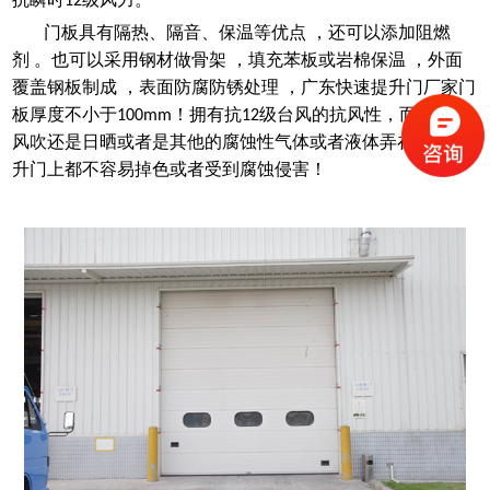
12
门板具有隔热、隔音、保温等优点
，还可以添加阻燃
剂
。也可以采用钢材做骨架
，填充苯板或岩棉保温 ，外面
覆盖钢板制成 ，表面防腐防锈处理 ，广东快速提升门厂家门
板厚度不小于
！拥有抗
级台风的抗风性，而无论是
100mm
12
风吹还是日晒或者是其他的腐蚀性气体或者液体弄在快速提
升门上都不容易掉色或者受到腐蚀侵害！