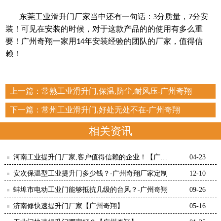
东莞工业滑升门厂家
当中还有一句话：
分质量，
分安
3
7
装！可见在安装的时候，对于这款产品的的使用有多么重
要！广州奇翔一家用
年安装经验的团队的厂家，值得信
14
赖！
上一篇：
常熟工业滑升门,保温,防尘,耐风压-广州奇翔
下一篇：
常州工业滑升门,好处无处不在-广州奇翔
相关资讯
河南工业提升门厂家,客户值得信赖的企业！【广州
04-23
奇翔】
安次保温型工业提升门多少钱？-广州奇翔厂家定制
12-10
蚌埠市电动工业门能够抵抗几级的台风？-广州奇翔
09-26
济南修快速提升门厂家【广州奇翔】
05-16