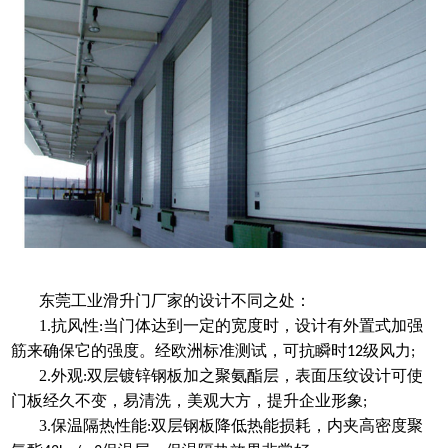
东莞工业滑升门厂家
的设计不同之处：
1.抗风性
当门体达到一定的宽度时，设计有外置式加强
:
筋来确保它的强度。经欧洲标准测试，可抗瞬时
级风力
12
;
2.外观
双层镀锌钢板加之聚氨酯层，表面压纹设计可使
:
门板经久不变，易清洗，美观大方，提升企业形象
;
3.保温隔热性能
双层钢板降低热能损耗，内夹高密度聚
: