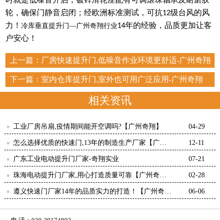
轮，确保门静音启闭；经欧洲标准测试，可抗
级台风的风
12
力
！
年的经验，品质更加让客
冷库垂直提升门
—广州奇翔行业
14
户安心！
上一篇：
厂房快速提升门,低噪音作业环境更舒适-广州奇翔
下一篇：
室内仓库提升门,室外也可用广泛应用-广州奇翔
相关资讯
工业厂房吊扇,疫情期间能开空调吗?【广州奇翔】
04-29
怎么选择优质的快速门,13年的制造生产厂家【广州
12-11
奇翔】
广东工业电动提升门厂家-奇翔实业
07-21
珠海电动提升门厂家,用心打造质量可靠【广州奇
02-28
翔】
遵义快速门厂家14年的品质实力的打造！【广州奇
06-06
翔】