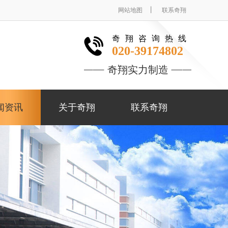
丨
网站地图
联系奇翔
奇翔咨询热线
020-39174802
奇翔实力制造
闻资讯
关于奇翔
联系奇翔