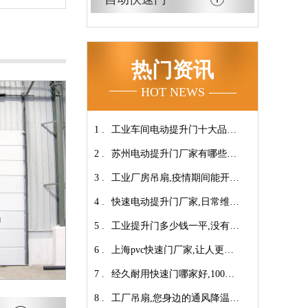
热门资讯
HOT NEWS
1 .
工业车间电动提升门十大品牌
2 .
【广州奇翔】
苏州电动提升门厂家有哪些优
3 .
势特点呢？-广州奇翔
工业厂房吊扇,疫情期间能开空
4 .
调吗?【广州奇翔】
快速电动提升门厂家,日常维保
5 .
小技巧！【广州奇翔】
工业提升门多少钱一平,没有中
6 .
间商差价放心选购【广州奇
上海pvc快速门厂家,让人更安
7 .
翔】
心-广州奇翔
经久耐用快速门哪家好,100万
8 .
次连续开启设计【广州奇翔】
工厂吊扇,您身边的通风降温专