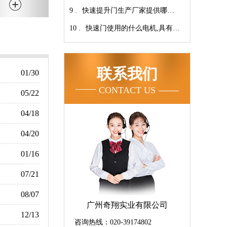
9 .
家！【广州奇翔】
快速提升门生产厂家提供哪些
10 .
服务呢-广州奇翔
快速门使用的什么电机,具有快
速、可靠等特点【广州奇翔】
联系我们
01/30
CONTACT US
05/22
04/18
04/20
01/16
07/21
08/07
广州奇翔实业有限公司
12/13
咨询热线：020-39174802