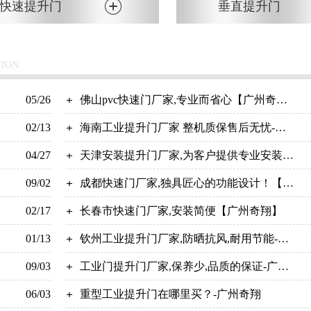
快速提升门
垂直提升门
TION
05/26
佛山pvc快速门厂家,专业而省心【广州奇
02/13
翔】
海南工业提升门厂家 整机质保售后无忧-广
04/27
州奇翔
天津安装提升门厂家,为客户提供专业安装服
09/02
务！【广州奇翔】
成都快速门厂家,独具匠心的功能设计！【广
02/17
州奇翔】
长春市快速门厂家,安装简便【广州奇翔】
01/13
钦州工业提升门厂家,防晒抗风,耐用节能-广
09/03
州奇翔
工业门提升门厂家,保养少,品质的保证-广州
06/03
奇翔
重型工业提升门在哪里买？-广州奇翔