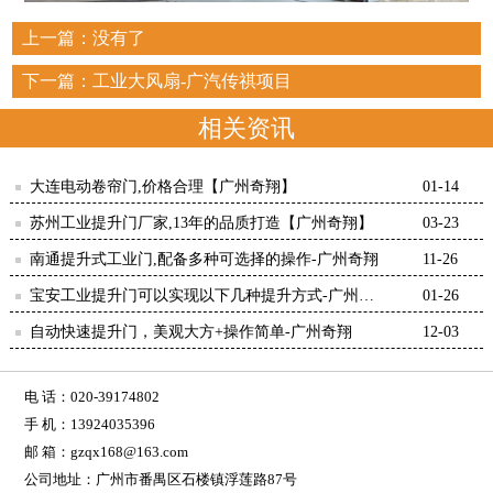
上一篇：没有了
下一篇：
工业大风扇-广汽传祺项目
相关资讯
大连电动卷帘门,价格合理【广州奇翔】
01-14
苏州工业提升门厂家,13年的品质打造【广州奇翔】
03-23
南通提升式工业门,配备多种可选择的操作-广州奇翔
11-26
宝安工业提升门可以实现以下几种提升方式-广州奇
01-26
翔
自动快速提升门，美观大方+操作简单-广州奇翔
12-03
电 话：020-39174802
手 机：13924035396
邮 箱：gzqx168@163.com
公司地址：广州市番禺区石楼镇浮莲路87号