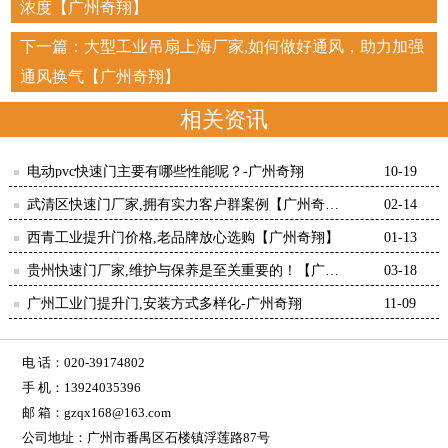
浓度【广州奇翔】
下一篇：
大型工业吊扇上海厂家,如何做好通风，助力加强
通风换气【广州奇翔】
相关资讯
电动pvc快速门主要有哪些性能呢？-广州奇翔
10-19
武清区快速门厂家,拥有实力客户群案例【广州奇
02-14
翔】
西青工业提升门价格,老品牌放心选购【广州奇翔】
01-13
贵州快速门厂家,维护与保养是至关重要的！【广州
03-18
奇翔】
广州工业门提升门,安装方式多样化-广州奇翔
11-09
电 话：020-39174802
手 机：13924035396
邮 箱：gzqx168@163.com
公司地址：广州市番禺区石楼镇浮莲路87号