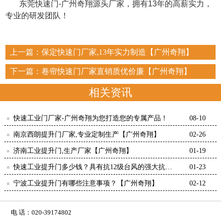
东莞快速门-广州奇翔源头厂家，拥有13年的高薪实力，
专业的研发团队！
上一篇：
保定快速门厂家,13年实力制造【广州奇翔】
下一篇：
卷帘快速门厂家直销质优价廉【广州奇翔】
相关资讯
快速工业门厂家-广州奇翔为您打造您的专属产品！
08-10
南京西朗提升门厂家,专业定制生产【广州奇翔】
02-26
济南工业提升门,生产厂家【广州奇翔】
01-19
快速工业提升门多少钱？具有抗12级台风的强大抗力
01-23
【广州奇翔】
宁波工业提升门有哪些注意事项？【广州奇翔】
02-12
电 话：020-39174802