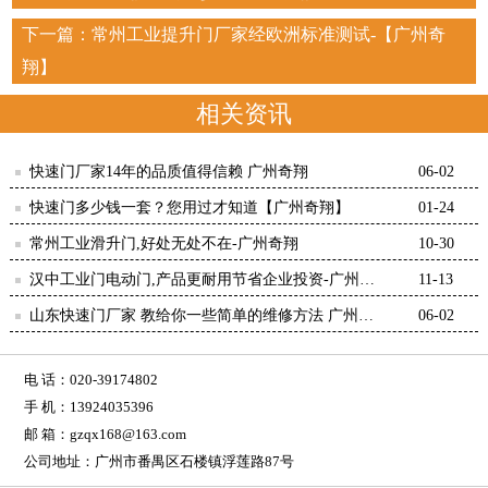
下一篇：
常州工业提升门厂家经欧洲标准测试-【广州奇
翔】
相关资讯
快速门厂家14年的品质值得信赖 广州奇翔
06-02
快速门多少钱一套？您用过才知道【广州奇翔】
01-24
常州工业滑升门,好处无处不在-广州奇翔
10-30
汉中工业门电动门,产品更耐用节省企业投资-广州奇
11-13
翔
山东快速门厂家 教给你一些简单的维修方法 广州奇
06-02
翔
电 话：020-39174802
手 机：13924035396
邮 箱：gzqx168@163.com
公司地址：广州市番禺区石楼镇浮莲路87号