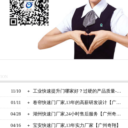
TION
11/10
工业快速提升门哪家好？过硬的产品质量-奇
01/11
翔实业
卷帘快速门厂家,13年的高薪研发设计【广州
04/28
奇翔】
湖州快速门厂家,24小时售后服务【广州奇
04/16
翔】
宝安快速门厂家,13年实力厂家【广州奇翔】