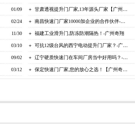
01/09
甘肃透视提升门厂家,13年源头厂家【广州奇
02/24
翔】
南昌快速门厂家10000加企业的合作伙伴-广
11/30
州奇翔
福建工业滑升门,防冻防潮隔热！-广州奇翔
03/10
可抗12级台风的西宁电动提升门厂家？-广州
09/02
奇翔
辽宁硬质快速门在车间厂房当中好用吗？-广
03/12
州奇翔
保定快速门厂家,您的放心之选！【广州奇
翔】