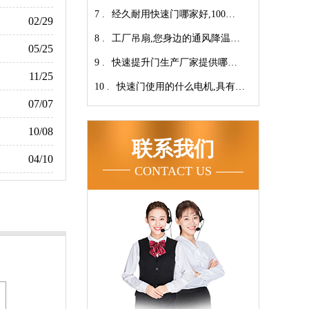
7 .
翔】
心-广州奇翔
经久耐用快速门哪家好,100万
02/29
8 .
次连续开启设计【广州奇翔】
工厂吊扇,您身边的通风降温专
05/25
9 .
家！【广州奇翔】
快速提升门生产厂家提供哪些
11/25
10 .
服务呢-广州奇翔
快速门使用的什么电机,具有快
07/07
速、可靠等特点【广州奇翔】
10/08
联系我们
04/10
CONTACT US