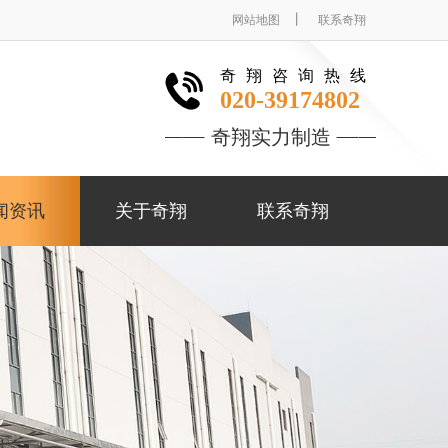
丨
网站地图
联系奇翔
奇翔咨询热线
020-39174802
奇翔实力制造
闻资讯
关于奇翔
联系奇翔