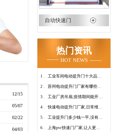
自动快速门
热门资讯
HOT NEWS
1 .
工业车间电动提升门十大品牌
2 .
【广州奇翔】
苏州电动提升门厂家有哪些优
12/15
3 .
势特点呢？-广州奇翔
工业厂房吊扇,疫情期间能开空
05/07
4 .
调吗?【广州奇翔】
快速电动提升门厂家,日常维保
02/22
5 .
小技巧！【广州奇翔】
工业提升门多少钱一平,没有中
6 .
间商差价放心选购【广州奇
上海pvc快速门厂家,让人更安
04/03