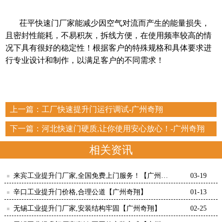
茌平快速门厂家
能减少因空气对流而产生的能量损失，
且密封性能耗，不易积灰，拆线方便，在使用频率较高的情
况下具有很好的稳定性！根据客户的特殊规格和具体要求进
行专业设计和制作，以满足客户的不同需求
！
上一篇：
工厂快速提升门运行调试-广州奇翔
下一篇：
河北快速门硬质,让你使用安心放心！-广州奇翔
相关资讯
来宾工业提升门厂家,全国免费上门服务！【广州奇
03-19
翔】
辛口工业提升门价格,合理公道【广州奇翔】
01-13
无锡工业提升门厂家,安装结构牢固【广州奇翔】
02-25