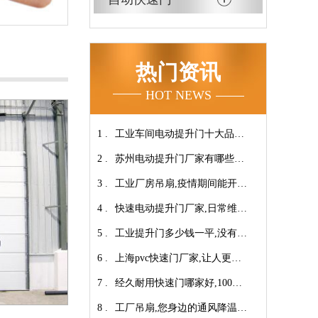
热门资讯
HOT NEWS
1 .
工业车间电动提升门十大品牌
2 .
【广州奇翔】
苏州电动提升门厂家有哪些优
3 .
势特点呢？-广州奇翔
工业厂房吊扇,疫情期间能开空
4 .
调吗?【广州奇翔】
快速电动提升门厂家,日常维保
5 .
小技巧！【广州奇翔】
工业提升门多少钱一平,没有中
6 .
间商差价放心选购【广州奇
上海pvc快速门厂家,让人更安
7 .
翔】
心-广州奇翔
经久耐用快速门哪家好,100万
8 .
次连续开启设计【广州奇翔】
工厂吊扇,您身边的通风降温专