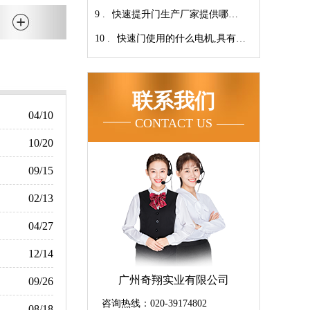
9 .
家！【广州奇翔】
快速提升门生产厂家提供哪些
10 .
服务呢-广州奇翔
快速门使用的什么电机,具有快
速、可靠等特点【广州奇翔】
联系我们
04/10
CONTACT US
10/20
09/15
02/13
04/27
12/14
广州奇翔实业有限公司
09/26
咨询热线：020-39174802
08/18