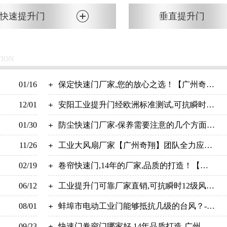
快速提升门
垂直提升门
TION
01/16
保定快速门厂家,您的放心之选！【广州奇
12/01
翔】
安阳工业提升门经欧洲标准测试,可抗瞬时12
01/30
级风力-广州奇翔
防尘快速门厂家-保养需要注意的几个方面-
11/26
广州奇翔
工业大风扇厂家【广州奇翔】团队全力应对
02/19
疫情！
卷帘快速门,14年的厂家,品质的打造！【广
06/12
州奇翔】
工业提升门可靠厂家直销,可抗瞬时12级风力
08/01
【广州奇翔】
蚌埠市电动工业门能够抵抗几级的台风？-广
09/23
州奇翔
快速门卷帘门哪家好,14年品质打造-广州奇