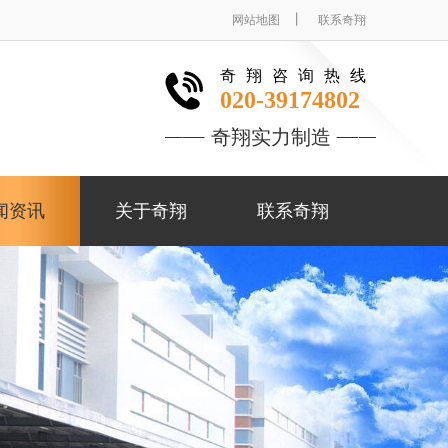
丨
网站地图
联系奇翔
奇翔咨询热线
020-39174802
奇翔实力制造
闻资讯
关于奇翔
联系奇翔