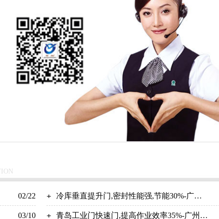
TION
02/22
冷库垂直提升门,密封性能强,节能30%-广州
03/10
奇翔
青岛工业门快速门,提高作业效率35%-广州奇