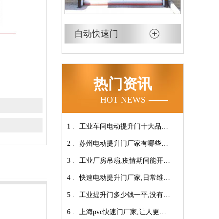
自动快速门
热门资讯
HOT NEWS
1 .
工业车间电动提升门十大品牌
2 .
【广州奇翔】
苏州电动提升门厂家有哪些优
3 .
势特点呢？-广州奇翔
工业厂房吊扇,疫情期间能开空
4 .
调吗?【广州奇翔】
快速电动提升门厂家,日常维保
5 .
小技巧！【广州奇翔】
工业提升门多少钱一平,没有中
6 .
间商差价放心选购【广州奇
上海pvc快速门厂家,让人更安