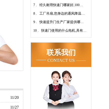
7 .
翔】
心-广州奇翔
经久耐用快速门哪家好,100万
8 .
次连续开启设计【广州奇翔】
工厂吊扇,您身边的通风降温专
9 .
家！【广州奇翔】
快速提升门生产厂家提供哪些
10 .
服务呢-广州奇翔
快速门使用的什么电机,具有快
速、可靠等特点【广州奇翔】
联系我们
CONTACT US
11/20
11/27