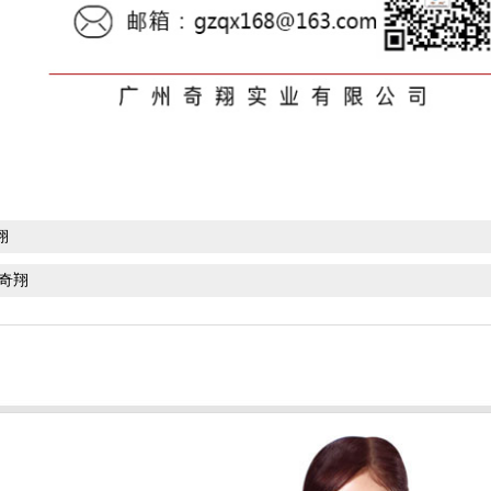
翔
州奇翔