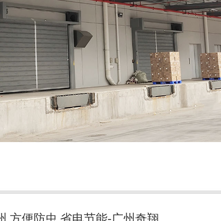
,方便防虫,省电节能-广州奇翔