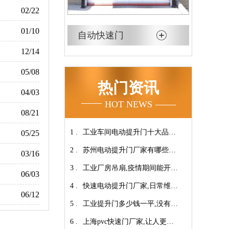
02/22
01/10
自动快速门
12/14
05/08
热门资讯
04/03
HOT NEWS
08/21
1 .
工业车间电动提升门十大品牌
05/25
2 .
【广州奇翔】
苏州电动提升门厂家有哪些优
03/16
3 .
势特点呢？-广州奇翔
工业厂房吊扇,疫情期间能开空
06/03
4 .
调吗?【广州奇翔】
快速电动提升门厂家,日常维保
06/12
5 .
小技巧！【广州奇翔】
工业提升门多少钱一平,没有中
6 .
间商差价放心选购【广州奇
上海pvc快速门厂家,让人更安