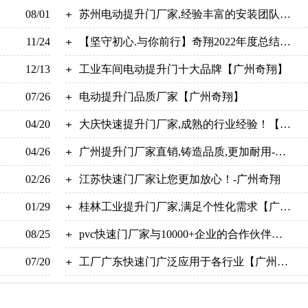
08/01
苏州电动提升门厂家,经验丰富的安装团队
11/24
【广州奇翔】
【坚守初心.与你前行】奇翔2022年度总结暨
12/13
2023年度计划
工业车间电动提升门十大品牌【广州奇翔】
07/26
电动提升门品质厂家【广州奇翔】
04/20
大庆快速提升门厂家,成熟的行业经验！【广
04/26
州奇翔】
广州提升门厂家直销,铸造品质,更加耐用-广
02/26
州奇翔
江苏快速门厂家让您更加放心！-广州奇翔
01/29
桂林工业提升门厂家,满足个性化需求【广州
08/25
奇翔】
pvc快速门厂家与10000+企业的合作伙伴！-
07/20
【广州奇翔】
工厂广东快速门广泛应用于各行业【广州奇
翔】