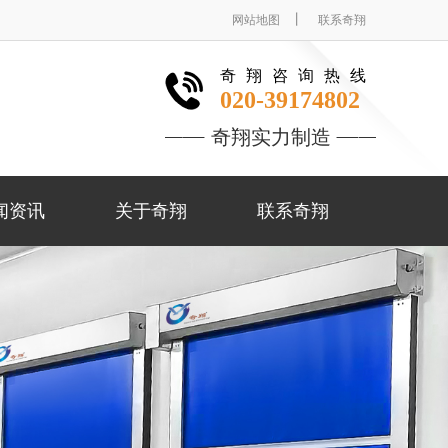
丨
网站地图
联系奇翔
奇翔咨询热线
020-39174802
奇翔实力制造
闻资讯
关于奇翔
联系奇翔