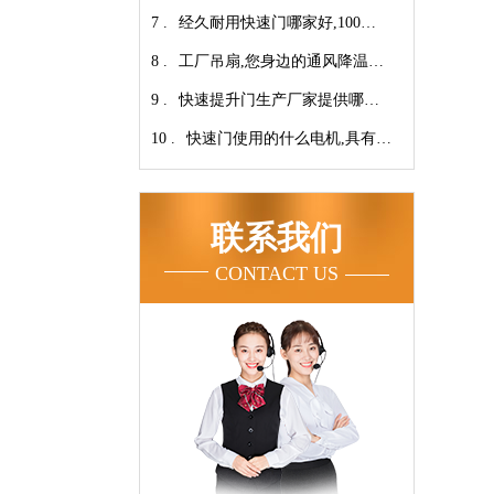
7 .
翔】
心-广州奇翔
经久耐用快速门哪家好,100万
8 .
次连续开启设计【广州奇翔】
工厂吊扇,您身边的通风降温专
9 .
家！【广州奇翔】
快速提升门生产厂家提供哪些
10 .
服务呢-广州奇翔
快速门使用的什么电机,具有快
速、可靠等特点【广州奇翔】
联系我们
CONTACT US