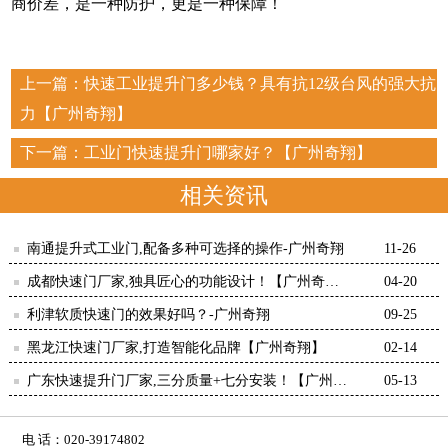
商价差，是一种防护，更是一种保障！
上一篇：
快速工业提升门多少钱？具有抗12级台风的强大抗
力【广州奇翔】
下一篇：
工业门快速提升门哪家好？【广州奇翔】
相关资讯
南通提升式工业门,配备多种可选择的操作-广州奇翔
11-26
成都快速门厂家,独具匠心的功能设计！【广州奇
04-20
翔】
利津软质快速门的效果好吗？-广州奇翔
09-25
黑龙江快速门厂家,打造智能化品牌【广州奇翔】
02-14
广东快速提升门厂家,三分质量+七分安装！【广州奇
05-13
翔】
电 话：020-39174802