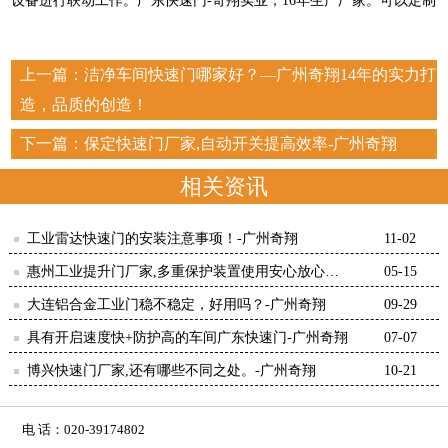
设备进行联动工作。广东快速门-奇翔实业，16年生产厂家。可以定制
上一篇：
洁净车间快速门哪家好？—广州奇翔14年的实力打
造，品质的创造！
下一篇：
保定快速门厂家,自动开关提高效率-广州奇翔
相关资讯
工业雷达快速门的安装注意事项！-广州奇翔
11-02
惠州工业提升门厂家,多重保护装置使用安心放心！
05-15
【广州奇翔】
大连铝合金工业门稳不稳定，好用吗？-广州奇翔
09-29
具有开启速度快+防护高的车间广东快速门-广州奇翔
07-07
博兴快速门厂家,还有哪些不同之处。-广州奇翔
10-21
电 话：020-39174802