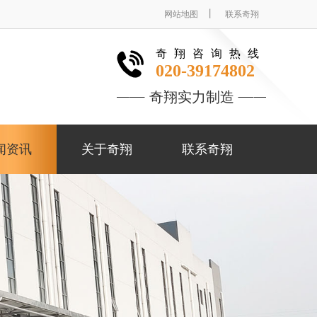
丨
网站地图
联系奇翔
奇翔咨询热线
020-39174802
奇翔实力制造
闻资讯
关于奇翔
联系奇翔