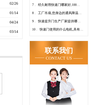
02/26
7 .
翔】
心-广州奇翔
经久耐用快速门哪家好,100万
01/14
8 .
次连续开启设计【广州奇翔】
工厂吊扇,您身边的通风降温专
9 .
家！【广州奇翔】
快速提升门生产厂家提供哪些
04/24
10 .
服务呢-广州奇翔
快速门使用的什么电机,具有快
03/14
速、可靠等特点【广州奇翔】
联系我们
CONTACT US