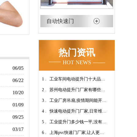
自动快速门
热门资讯
HOT NEWS
06/05
1 .
工业车间电动提升门十大品牌
06/22
2 .
【广州奇翔】
苏州电动提升门厂家有哪些优
10/20
3 .
势特点呢？-广州奇翔
工业厂房吊扇,疫情期间能开空
01/09
4 .
调吗?【广州奇翔】
快速电动提升门厂家,日常维保
09/25
5 .
小技巧！【广州奇翔】
工业提升门多少钱一平,没有中
03/17
6 .
间商差价放心选购【广州奇
上海pvc快速门厂家,让人更安