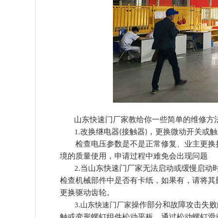
山东快速门厂家
教给你
一些简单的维修方
改换继电器
接触器
，更换微动开关或触
1.
(
)
检查电压参数是不是正常修复、业主更换损
境的质量使用，申请过程中难免会出现问题
当山东快速门厂家无法启动或缓慢启动
2.
检查机械部件中是否有卡纸，如果有，请将其
更换驱动齿轮。
操作部分和故障攻击失败
3.山东快速门厂家
触或变形螺钉组件松动平板、通过松动螺钉滑