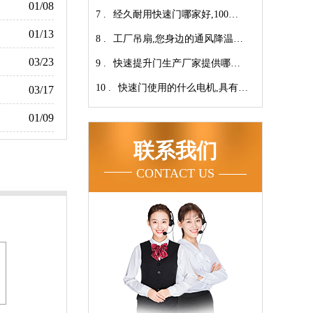
01/08
7 .
翔】
心-广州奇翔
经久耐用快速门哪家好,100万
01/13
8 .
次连续开启设计【广州奇翔】
工厂吊扇,您身边的通风降温专
03/23
9 .
家！【广州奇翔】
快速提升门生产厂家提供哪些
10 .
服务呢-广州奇翔
快速门使用的什么电机,具有快
03/17
速、可靠等特点【广州奇翔】
01/09
联系我们
CONTACT US