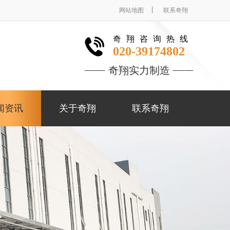
丨
网站地图
联系奇翔
奇翔咨询热线
020-39174802
奇翔实力制造
闻资讯
关于奇翔
联系奇翔