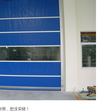
耐用
，您没买错！