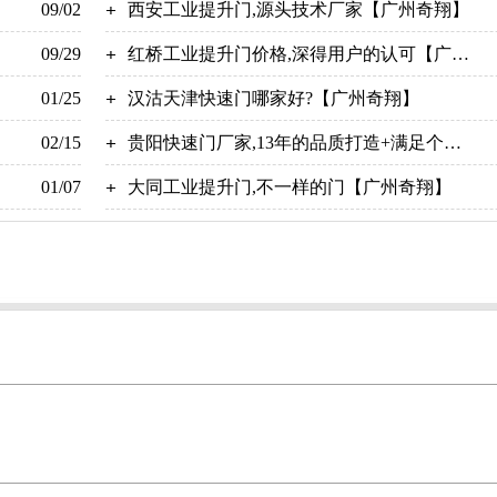
09/02
-广州奇翔
西安工业提升门,源头技术厂家【广州奇翔】
09/29
红桥工业提升门价格,深得用户的认可【广州
01/25
奇翔】
汉沽天津快速门哪家好?【广州奇翔】
02/15
贵阳快速门厂家,13年的品质打造+满足个性
01/07
化需求！【广州奇翔】
大同工业提升门,不一样的门【广州奇翔】