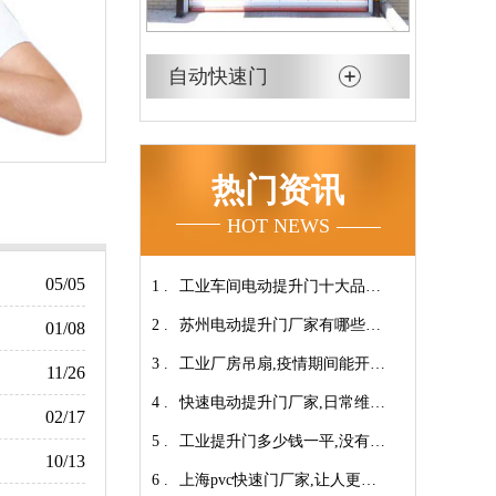
自动快速门
热门资讯
HOT NEWS
05/05
1 .
工业车间电动提升门十大品牌
2 .
【广州奇翔】
苏州电动提升门厂家有哪些优
01/08
3 .
势特点呢？-广州奇翔
工业厂房吊扇,疫情期间能开空
11/26
4 .
调吗?【广州奇翔】
快速电动提升门厂家,日常维保
02/17
5 .
小技巧！【广州奇翔】
工业提升门多少钱一平,没有中
10/13
6 .
间商差价放心选购【广州奇
上海pvc快速门厂家,让人更安