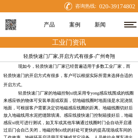
020-39174802
咨询热线:
产品
案例
新闻
工业门资讯
轻质快速门厂家,开启方式有很多-广州奇翔
现如今，轻质快速门厂家已经普遍适用于多数工业厂家，而
轻质快速门的开启方式有很多，客户可以根据实际所需来选择合适的
开启方式。
轻质快速门厂家的
地磁控制xi统采用专yong感应线围成的线圈
来感应铁的物体可安装单面或双面，切地磁线圈时地面须是水泥浇筑
地面，可根据客户需要决定切地磁感应线圈的距离。地磁线圈切好后
放入地磁线用水泥把缝隙填满。感应线接快速门控制箱接好后，地磁
感应xi统可进行测试，如叉车或其他车辆通过线圈时门会自动开启通
过后门会自己关闭，地磁控制xi统的好处可更快的提高现场或车间的
工作效率。地磁环开启适用于车辆或其它设备、人员推拉金属车进出