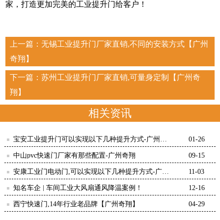
家，打造更加完美的工业提升门给客户！
上一篇：
无锡工业提升门厂家直销,不同的安装方式【广州
奇翔】
下一篇：
苏州工业提升门厂家直销,可量身定制【广州奇
翔】
相关资讯
宝安工业提升门可以实现以下几种提升方式-广州奇
01-26
翔
中山pvc快速门厂家有那些配置-广州奇翔
09-15
安康工业门电动门,可以实现以下几种提升方式-广州
11-03
奇翔
知名车企 | 车间工业大风扇通风降温案例！
12-16
西宁快速门,14年行业老品牌【广州奇翔】
04-29