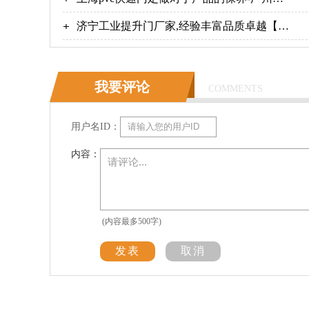
翔
济宁工业提升门厂家,经验丰富品质卓越【广
州奇翔】
我要评论
COMMENTS
用户名ID：
内容：
(内容最多500字)
发表
取消