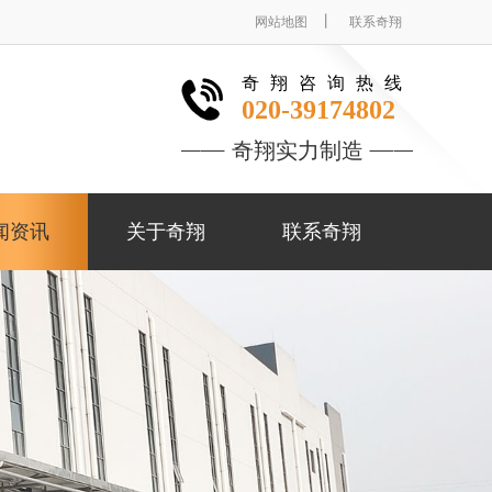
丨
网站地图
联系奇翔
奇翔咨询热线
020-39174802
奇翔实力制造
闻资讯
关于奇翔
联系奇翔