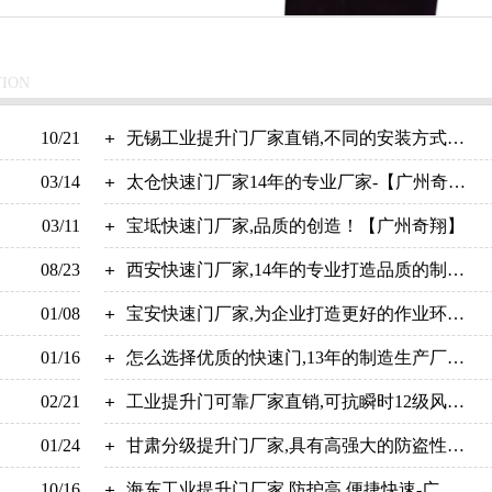
TION
10/21
无锡工业提升门厂家直销,不同的安装方式
03/14
【广州奇翔】
太仓快速门厂家14年的专业厂家-【广州奇
03/11
翔】
宝坻快速门厂家,品质的创造！【广州奇翔】
08/23
西安快速门厂家,14年的专业打造品质的制
01/08
造！【广州奇翔】
宝安快速门厂家,为企业打造更好的作业环
01/16
境！-广州奇翔
怎么选择优质的快速门,13年的制造生产厂家
02/21
【广州奇翔】
工业提升门可靠厂家直销,可抗瞬时12级风力
01/24
【广州奇翔】
甘肃分级提升门厂家,具有高强大的防盗性
10/16
+防爆性+抗风性【广州奇翔】
海东工业提升门厂家,防护高,便捷快速-广州