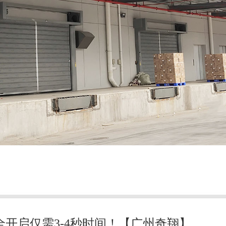
全开启仅需3-4秒时间！【广州奇翔】