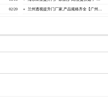
02/20
奇翔
兰州透视提升门厂家,产品规格齐全【广州奇
翔】