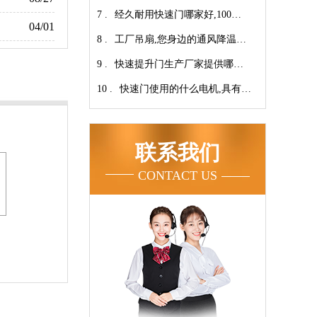
7 .
翔】
心-广州奇翔
经久耐用快速门哪家好,100万
04/01
8 .
次连续开启设计【广州奇翔】
工厂吊扇,您身边的通风降温专
9 .
家！【广州奇翔】
快速提升门生产厂家提供哪些
10 .
服务呢-广州奇翔
快速门使用的什么电机,具有快
速、可靠等特点【广州奇翔】
联系我们
CONTACT US