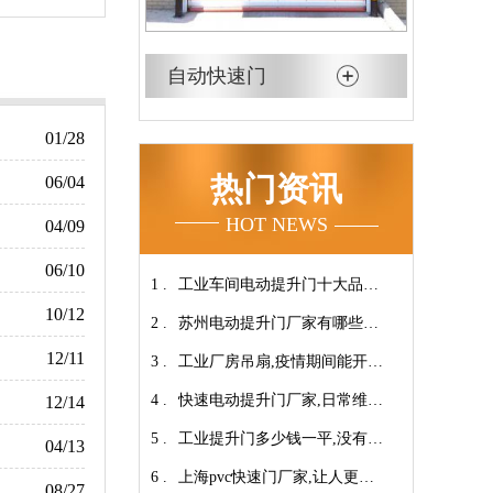
自动快速门
01/28
热门资讯
06/04
HOT NEWS
04/09
06/10
1 .
工业车间电动提升门十大品牌
10/12
2 .
【广州奇翔】
苏州电动提升门厂家有哪些优
12/11
3 .
势特点呢？-广州奇翔
工业厂房吊扇,疫情期间能开空
4 .
调吗?【广州奇翔】
快速电动提升门厂家,日常维保
12/14
5 .
小技巧！【广州奇翔】
工业提升门多少钱一平,没有中
04/13
6 .
间商差价放心选购【广州奇
上海pvc快速门厂家,让人更安
08/27