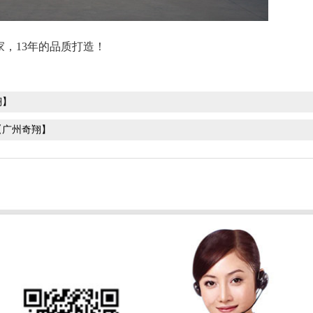
家，
13年的品质打造！
翔】
【广州奇翔】