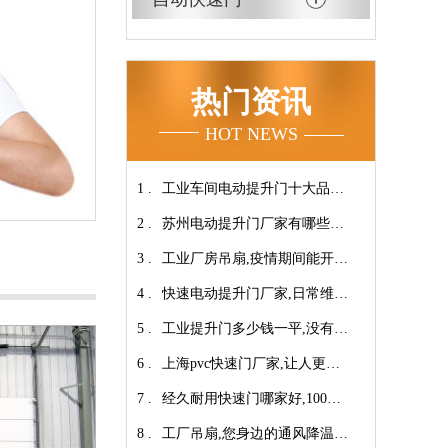
热门资讯
HOT NEWS
1 .
工业车间电动提升门十大品牌
2 .
【广州奇翔】
苏州电动提升门厂家有哪些优
3 .
势特点呢？-广州奇翔
工业厂房吊扇,疫情期间能开空
4 .
调吗?【广州奇翔】
快速电动提升门厂家,日常维保
5 .
小技巧！【广州奇翔】
工业提升门多少钱一平,没有中
6 .
间商差价放心选购【广州奇
上海pvc快速门厂家,让人更安
7 .
翔】
心-广州奇翔
经久耐用快速门哪家好,100万
8 .
次连续开启设计【广州奇翔】
工厂吊扇,您身边的通风降温专