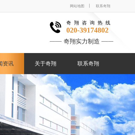
丨
网站地图
联系奇翔
奇翔咨询热线
020-39174802
奇翔实力制造
闻资讯
关于奇翔
联系奇翔