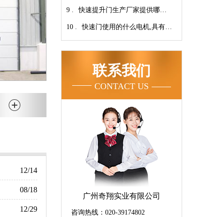
9 .
家！【广州奇翔】
快速提升门生产厂家提供哪些
10 .
服务呢-广州奇翔
快速门使用的什么电机,具有快
速、可靠等特点【广州奇翔】
联系我们
CONTACT US
12/14
08/18
广州奇翔实业有限公司
12/29
咨询热线：020-39174802