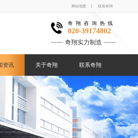
丨
网站地图
联系奇翔
奇翔咨询热线
020-39174802
奇翔实力制造
闻资讯
关于奇翔
联系奇翔