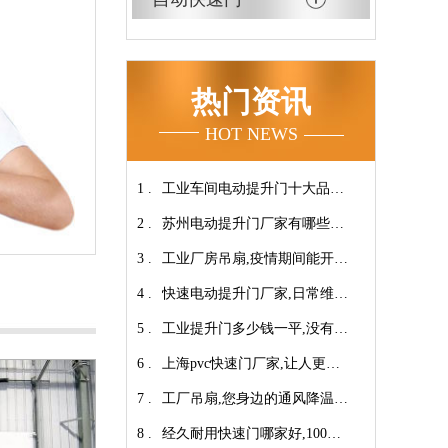
热门资讯
HOT NEWS
1 .
工业车间电动提升门十大品牌
2 .
【广州奇翔】
苏州电动提升门厂家有哪些优
3 .
势特点呢？-广州奇翔
工业厂房吊扇,疫情期间能开空
4 .
调吗?【广州奇翔】
快速电动提升门厂家,日常维保
5 .
小技巧！【广州奇翔】
工业提升门多少钱一平,没有中
6 .
间商差价放心选购【广州奇
上海pvc快速门厂家,让人更安
7 .
翔】
心-广州奇翔
工厂吊扇,您身边的通风降温专
8 .
家！【广州奇翔】
经久耐用快速门哪家好,100万