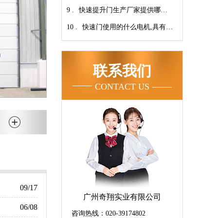
9 .
次连续开启设计【广州奇翔】
快速提升门生产厂家提供哪些
10 .
服务呢-广州奇翔
快速门使用的什么电机,具有快
速、可靠等特点【广州奇翔】
联系我们
CONTACT US
09/17
广州奇翔实业有限公司
06/08
咨询热线：020-39174802