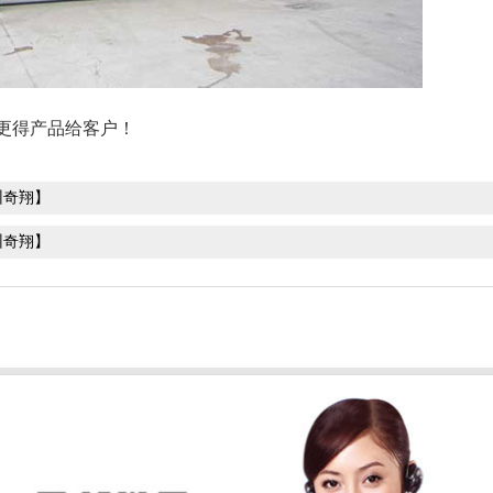
更得产品给客户！
州奇翔】
州奇翔】