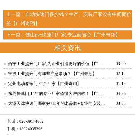
上一篇：
自动快速门多少钱？生产、安装厂家没有中间商价
差【广州奇翔】
下一篇：
佛山pvc快速门厂家,专业而省心【广州奇翔】
相关资讯
西宁工业提升门厂家,为企业创造更好的价值【广州
03-20
奇翔】
宁波工业提升门有哪些注意事项？【广州奇翔】
02-12
定州电动卷帘门,生产厂家【广州奇翔】
01-15
东莞快速门,14年的专业厂家值得客户信赖！【广州
04-26
奇翔】
大港天津快速门哪家好?13年的老品牌+专业的安装团
03-25
队【广州奇翔】
电 话：020-39174802
手 机：13924035396