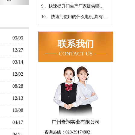
9 .
家！【广州奇翔】
快速提升门生产厂家提供哪些
10 .
服务呢-广州奇翔
快速门使用的什么电机,具有快
速、可靠等特点【广州奇翔】
09/09
联系我们
12/27
CONTACT US
03/14
12/02
08/28
12/13
10/08
广州奇翔实业有限公司
04/17
咨询热线：020-39174802
04/11