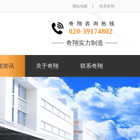
丨
网站地图
联系奇翔
奇翔咨询热线
020-39174802
奇翔实力制造
闻资讯
关于奇翔
联系奇翔