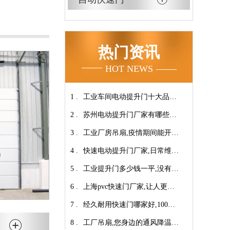
热门资讯
HOT NEWS
1 .
工业车间电动提升门十大品牌
2 .
【广州奇翔】
苏州电动提升门厂家有哪些优
3 .
势特点呢？-广州奇翔
工业厂房吊扇,疫情期间能开空
4 .
调吗?【广州奇翔】
快速电动提升门厂家,日常维保
5 .
小技巧！【广州奇翔】
工业提升门多少钱一平,没有中
6 .
间商差价放心选购【广州奇
上海pvc快速门厂家,让人更安
7 .
翔】
心-广州奇翔
经久耐用快速门哪家好,100万
8 .
次连续开启设计【广州奇翔】
工厂吊扇,您身边的通风降温专