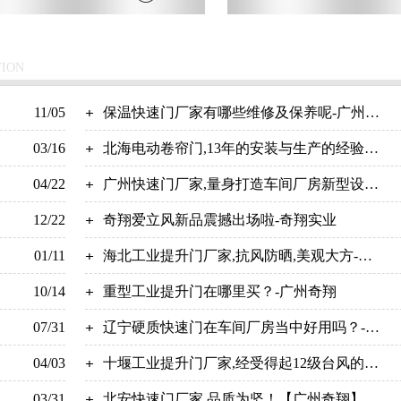
TION
11/05
保温快速门厂家有哪些维修及保养呢-广州奇
03/16
翔
北海电动卷帘门,13年的安装与生产的经验
04/22
【广州奇翔】
广州快速门厂家,量身打造车间厂房新型设备
12/22
【广州奇翔】
奇翔爱立风新品震撼出场啦-奇翔实业
01/11
海北工业提升门厂家,抗风防晒,美观大方-广
10/14
州奇翔
重型工业提升门在哪里买？-广州奇翔
07/31
辽宁硬质快速门在车间厂房当中好用吗？-广
04/03
州奇翔
十堰工业提升门厂家,经受得起12级台风的考
03/31
验！【广州奇翔】
北安快速门厂家,品质为坚！【广州奇翔】