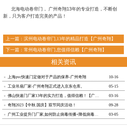
北海电动卷帘门，
广州奇翔
13
年的专业打造，不断创
新，只为客户打造完美的产品！
上一篇：
滨州电动卷帘门,13年的精品打造【广州奇翔】
下一篇：
常州电动卷帘门,您值得信赖【广州奇翔】
相关资讯
上海pvc快速门定做对于产品的保养-广州奇翔
10-16
05-15
佛山快速门厂家13年的实力打造，值得信赖！【广州
03-16
奇翔】
奇翔2023【中秋.国庆】双节同庆活动！
09-28
广州工业提升门厂家,如何防止病毒传播+降低病毒浓
03-05
度【广州奇翔】