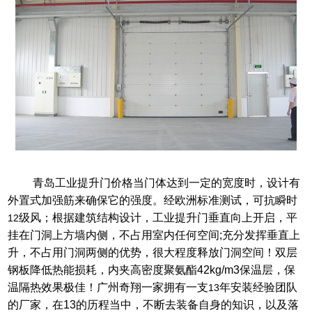
青岛工业提升门价格当门体达到一定的宽度时，设计有
外置式加强筋来确保它的强度。经欧洲标准测试，可抗瞬时
级风；根据建筑结构设计，工业提升门垂直向上开启，平
12
挂在门洞上方墙内侧，不占用室内任何空间
;
充分发挥垂直上
升，不占用门洞两侧的优势，很大程度释放门洞空间！双层
钢板降低热能损耗，内夹高密度聚氨酯
42kg/m3
保温层，保
温隔热效果极佳！
广州奇翔一家拥有一支
年安装经验团队
13
的厂家，在
13
的历程当中，不断去装备自身的知识，以及落