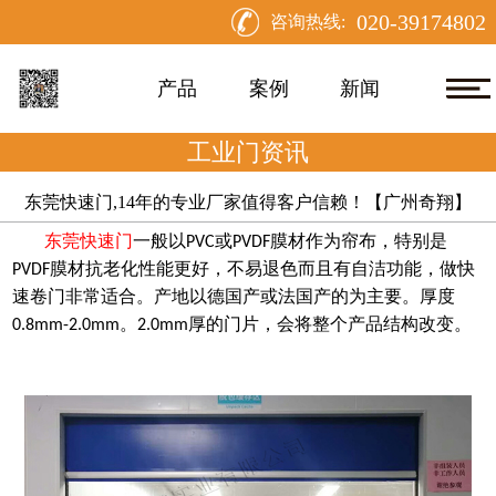
020-39174802
咨询热线:
产品
案例
新闻
工业门资讯
东莞快速门,14年的专业厂家值得客户信赖！【广州奇翔】
东莞快速门
一般以
或
膜材作为帘布，特别是
PVC
PVDF
膜材抗老化性能更好，不易退色而且有自洁功能，做快
PVDF
速卷门非常适合。产地以德国产或法国产的为主要。厚度
。
厚的门片，会将整个产品结构改变。
0.8mm-2.0mm
2.0mm