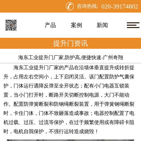
020-39174802
咨询热线:
产品
案例
新闻
提升门资讯
海东工业提升门厂家,防护高,便捷快速-广州奇翔
海东工业提升门厂家
的产品在沿墙体垂直提升或转折提
升，占用左右空间小，上下启闭灵活。该门配置防护气囊保
护，门体运行遇障反弹至全开状态；配有小门电器互锁装
置，当小门打开时，断路开关切断控制电源，大门不能动
作。配置防弹簧断裂和防钢绳断裂装置，用于弹簧钢绳断裂
时，卡住门体，门体不致砸落造成事故；电器控制配置了电
机过载、过压、过流等保护，在过于频繁使用或有障碍卡阻
时，电机自我保护，不强行运转造成烧毁！