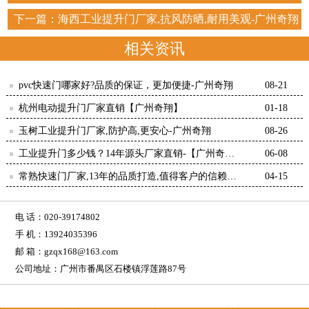
下一篇：
海西工业提升门厂家,抗风防晒,耐用美观-广州奇翔
相关资讯
pvc快速门哪家好?品质的保证，更加便捷-广州奇翔
08-21
杭州电动提升门厂家直销【广州奇翔】
01-18
玉树工业提升门厂家,防护高,更安心-广州奇翔
08-26
工业提升门多少钱？14年源头厂家直销-【广州奇
06-08
翔】
常熟快速门厂家,13年的品质打造,值得客户的信赖！
04-15
【广州奇翔】
电 话：020-39174802
手 机：13924035396
邮 箱：gzqx168@163.com
公司地址：广州市番禺区石楼镇浮莲路87号