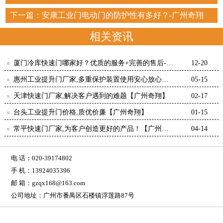
下一篇：
安康工业门电动门的防护性有多好？-广州奇翔
相关资讯
厦门冷库快速门哪家好？优质的服务+完善的售后-广
12-20
州奇翔
惠州工业提升门厂家,多重保护装置使用安心放心！
05-15
【广州奇翔】
天津快速门厂家,解决客户遇到的难题【广州奇翔】
02-17
台头工业提升门价格,质优价廉【广州奇翔】
01-15
常平快速门厂家,为客户创造更好的产品！【广州奇
04-14
翔】
电 话：020-39174802
手 机：13924035396
邮 箱：gzqx168@163.com
公司地址：广州市番禺区石楼镇浮莲路87号