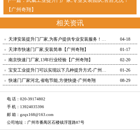
下一篇：
武威工业提升门厂家,专业安装团队,售后无忧！
【广州奇翔】
相关资讯
天津安装提升门厂家,为客户提供专业安装服务！
04-18
【广州奇翔】
天津市快速门厂家,安装简单【广州奇翔】
01-17
南京快速门厂家,13年行业经验【广州奇翔】
02-20
宝安工业提升门可以实现以下几种提升方式-广州奇
01-26
翔
快速门厂家河北,省电节能,方便快捷-广州奇翔
08-29
电 话：020-39174802
手 机：13924035396
邮 箱：gzqx168@163.com
公司地址：广州市番禺区石楼镇浮莲路87号