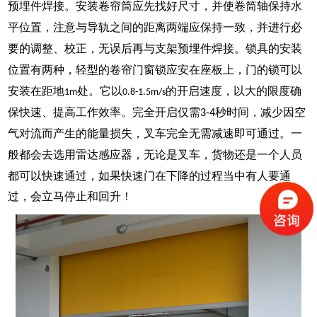
预埋件焊接。安装卷帘筒应先找好尺寸，并使卷筒轴保持水
平位置，注意与导轨之间的距离两端应保持一致，并进行必
要的调整、校正，无误后再与支架预埋件焊接。锁具的安装
位置有两种，轻型的卷帘门窗锁应安在座板上，门的锁可以
安装在距地
处。
它
以
的开启速度，以大的限度确
1m
0.8-1.5m/s
保快速、提高工作效率。完全开启仅需
秒时间，减少因空
3-4
气对流而产生的能量损失，叉车完全无需减速即可通过。一
般都会去选用雷达感应器，
无论
是叉车，货物还是一个人员
都可以快速通过，如果快速门在下降的过程当中有人要通
过，会立马停止和回升
！