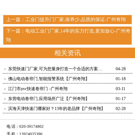
上一篇：
工业门提升门厂家,保养少,品质的保证-广州奇翔
下一篇：
电动工业门厂家,14年的实力打造,更加放心-广州奇
翔
相关资讯
东莞快速门厂家,可为您量身打造一个合适的方案！
04-28
【广州奇翔】
佛山电动卷帘门,智能报警系统【广州奇翔】
01-18
江门市pvc快速卷帘门 -广州奇翔
03-11
东营电动卷帘门,应用场所广泛【广州奇翔】
01-17
滨海天津快速门哪家好？13年的老品牌【广州奇翔】
02-28
电 话：020-39174802
手 机：13924035396