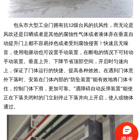
包头市大型工业门
拥有抗
级台风的抗风性，而无论是
12
风吹还是日晒或者是其他的腐蚀性气体或者液体弄在垂直自
动提升门上都不容易掉色或者受到腐蚀侵害！快速且无噪
音，使用电驱动也可设置手动装置，在断电的情况下可转动
手动装置。垂直上升、下降节省顶部空间，开启时匀速向
上，保证了门体运行的快捷、提高各种效效。在遇到门体意
外下落时、安装在门体内部的
防坠装置
能有效地将门体卡
“
”
住，控制门体下滑，更加可靠。
遇障碍自动反弹装置
能使
“
”
正在下落关闭时的门立刻停止下落并向上开启，使人或物体
通过。