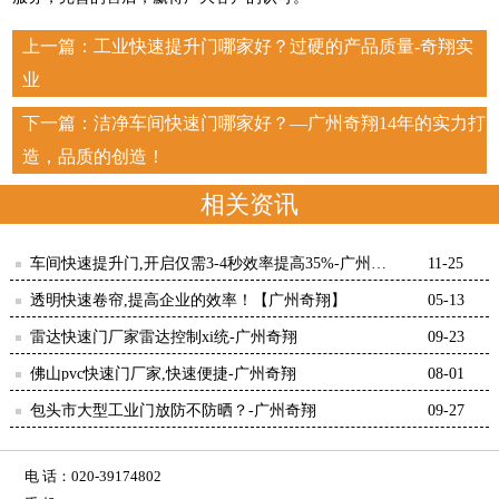
上一篇：
工业快速提升门哪家好？过硬的产品质量-奇翔实
业
下一篇：
洁净车间快速门哪家好？—广州奇翔14年的实力打
造，品质的创造！
相关资讯
车间快速提升门,开启仅需3-4秒效率提高35%-广州奇
11-25
翔
透明快速卷帘,提高企业的效率！【广州奇翔】
05-13
雷达快速门厂家雷达控制xi统-广州奇翔
09-23
佛山pvc快速门厂家,快速便捷-广州奇翔
08-01
包头市大型工业门放防不防晒？-广州奇翔
09-27
电 话：020-39174802