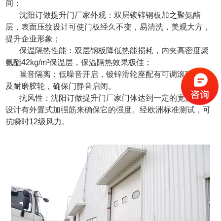
间；
沈阳订做提升门厂家
外观：双层镀锌钢板加之聚氨酯
层，表面压纹设计可使门板经久不变，易清洗，美观大方，
提升企业形象；
保温隔热性能：双层钢板降低热能损耗，内夹高密度聚
氨酯42kg/m³保温层，保温隔热效果极佳；
噪音隔离：低噪音开启，镀锌滑轮座配有可调滚珠轴承
及耐磨胶轮，确保门静音启闭。
抗风性：
沈阳订做提升门厂家
门体达到一定的宽度时，
设计有外置式加强筋来确保它的强度。经欧洲标准测试，可
抗瞬时12级风力。