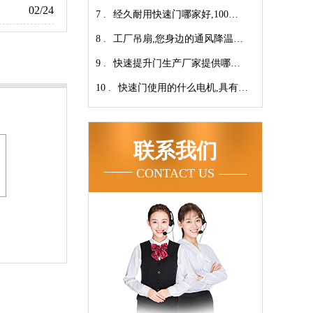
02/24
7 .
翔】
心-广州奇翔
经久耐用快速门哪家好,100万
8 .
次连续开启设计【广州奇翔】
工厂吊扇,您身边的通风降温专
9 .
家！【广州奇翔】
快速提升门生产厂家提供哪些
10 .
服务呢-广州奇翔
快速门使用的什么电机,具有快
速、可靠等特点【广州奇翔】
联系我们
CONTACT US