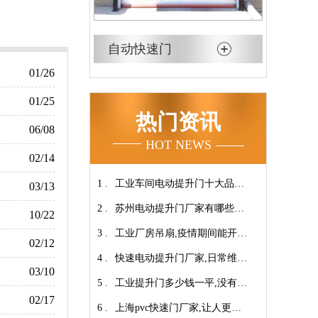
自动快速门
01/26
01/25
热门资讯
06/08
HOT NEWS
02/14
1 .
工业车间电动提升门十大品牌
03/13
2 .
【广州奇翔】
苏州电动提升门厂家有哪些优
10/22
3 .
势特点呢？-广州奇翔
工业厂房吊扇,疫情期间能开空
02/12
4 .
调吗?【广州奇翔】
快速电动提升门厂家,日常维保
03/10
5 .
小技巧！【广州奇翔】
工业提升门多少钱一平,没有中
02/17
6 .
间商差价放心选购【广州奇
上海pvc快速门厂家,让人更安