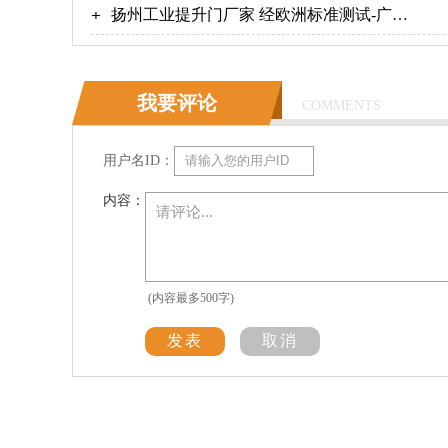
【广州奇翔】
扬州工业提升门厂家 经欧洲标准测试-广州
奇翔
我要评论
COMMENTS
用户名ID：
内容：
(内容最多500字)
发表
取消