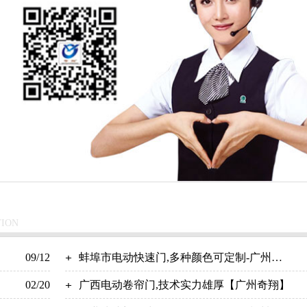
TION
09/12
蚌埠市电动快速门,多种颜色可定制-广州奇
02/20
翔
广西电动卷帘门,技术实力雄厚【广州奇翔】