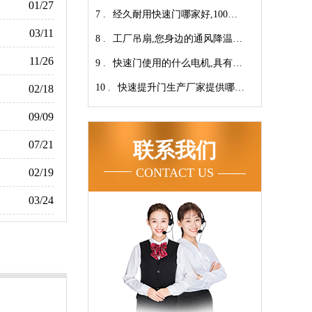
01/27
7 .
翔】
心-广州奇翔
经久耐用快速门哪家好,100万
03/11
8 .
次连续开启设计【广州奇翔】
工厂吊扇,您身边的通风降温专
11/26
9 .
家！【广州奇翔】
快速门使用的什么电机,具有快
10 .
速、可靠等特点【广州奇翔】
快速提升门生产厂家提供哪些
02/18
服务呢-广州奇翔
09/09
07/21
联系我们
CONTACT US
02/19
03/24