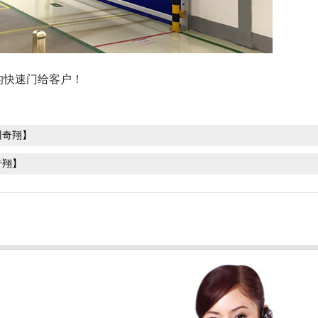
的快速门给客户！
州奇翔】
奇翔】