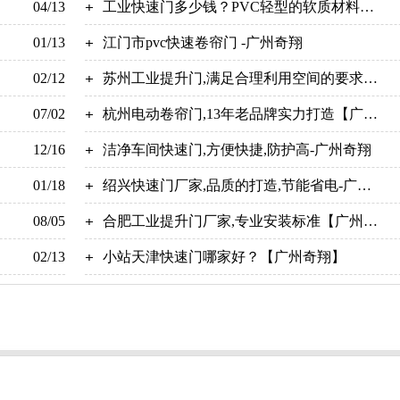
04/13
工业快速门多少钱？PVC轻型的软质材料制
01/13
成【广州奇翔】
江门市pvc快速卷帘门 -广州奇翔
02/12
苏州工业提升门,满足合理利用空间的要求
07/02
【广州奇翔】
杭州电动卷帘门,13年老品牌实力打造【广州
12/16
奇翔】
洁净车间快速门,方便快捷,防护高-广州奇翔
01/18
绍兴快速门厂家,品质的打造,节能省电-广州
08/05
奇翔
合肥工业提升门厂家,专业安装标准【广州奇
02/13
翔】
小站天津快速门哪家好？【广州奇翔】