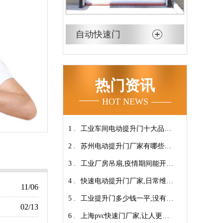
自动快速门
热门资讯
HOT NEWS
1 .
工业车间电动提升门十大品牌
2 .
【广州奇翔】
苏州电动提升门厂家有哪些优
3 .
势特点呢？-广州奇翔
工业厂房吊扇,疫情期间能开空
4 .
调吗?【广州奇翔】
快速电动提升门厂家,日常维保
11/06
5 .
小技巧！【广州奇翔】
工业提升门多少钱一平,没有中
02/13
6 .
间商差价放心选购【广州奇
上海pvc快速门厂家,让人更安