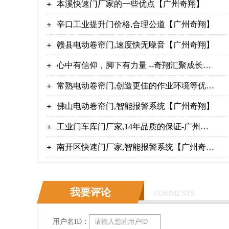
翔】
本溪快速门厂家的一些优点【广州奇翔】
辛口工业提升门价格,合理公道【广州奇翔】
赣县电动卷帘门,速度快无噪音【广州奇翔】
心中有信仰，脚下有力量 --奇翔汇聚成长的
力量，守初心，担使命！
常熟电动卷帘门,创造更佳的作业环境等优点
【广州奇翔】
佛山电动卷帘门,智能报警系统【广州奇翔】
工业门车库门厂家,14年品质的保证-广州奇
翔
南开区快速门厂家,智能报警系统【广州奇
翔】
我要评论
COMMENTS
用户名ID：