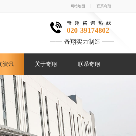
丨
网站地图
联系奇翔
奇翔咨询热线
020-39174802
奇翔实力制造
闻资讯
关于奇翔
联系奇翔