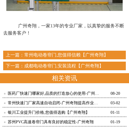
广州奇翔，一家13年的专业厂家，以真挚的服务不断
去服务客户！
上一篇：
常州电动卷帘门,您值得信赖【广州奇翔】
下一篇：
成都电动卷帘门,安装流程【广州奇翔】
相关资讯
医药厂快速门哪家好,品质的打造放心的使用-广州奇
08-20
翔
常州快速门厂家高速自动启闭-广州奇翔提高作业效
03-02
率！
银川工业提升门价格,您值得选购【广州奇翔】
01-11
苏州PVC高速卷帘门具有良好的稳定性-广州奇翔
01-19