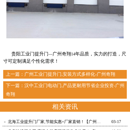
贵阳工业门提升门
广州奇翔
年品质，实力的打造，尺
—
14
寸可定制满足个性化需求！
上一篇：
广州工业门提升门,安装方式多样化-广州奇翔
下一篇：
汉中工业门电动门,产品更耐用节省企业投资-广州
奇翔
相关资讯
北海工业提升门厂家,节能实惠+厂家直销！【广州奇
03-17
翔】