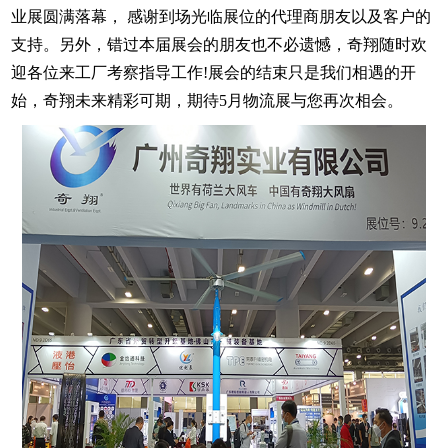
业
展圆满落幕， 感谢到场光临展位的代理商朋友以及客户的
支持
。
另外，错过
本届
展会的朋友也不必遗憾，
奇翔
随时欢
迎各位来工厂考察指导工作!展会的结束只是我们相遇的开
始，
奇翔
未来精彩可期，期待
5月物流展与
您再次相会。