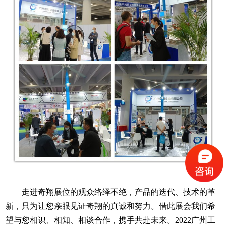
走进
奇翔
展位的观众络绎不绝
，
产品的迭代、技术的革
新，只为让您亲眼见证
奇翔
的真诚和努力。借
此
展会我们希
望与您相识、相知、相谈合作，携手共赴未来。
2022广州
工