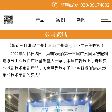
020-39174802
咨询热线:
产品
案例
新闻
公司资讯
【阳春三月.相聚广州】2022广州奇翔工业展完美收官！
2022年3月3日-5日，
为期
3天的
第十三届
广州国际智能制
造系列工业展
在广州琶洲盛大开幕，
本届广告展上，
奇翔实
业以
新技术创新
产品
，向全世界展示了
“中国智造”的高大形
象和技术革新的实力!