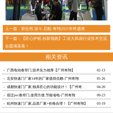
上一篇：
新征程.奋斗.启航-奇翔2021年终盛典
下一篇：
【匠心护航.创新领跑】工业大风扇行业技术交流
会圆满落幕！
相关资讯
广西电动卷帘门,技术实力雄厚【广州奇翔】
02-13
北安快速门厂家14年的厂家值得信赖-广州奇翔
05-26
成都快速门厂家,独具匠心的功能设计！【广州奇
04-20
翔】
宿迁pvc卷帘门,使用方便,节能省电-广州奇翔
09-23
杭州快速门厂家,品质厂家+价格合理！【广州奇翔】
03-19