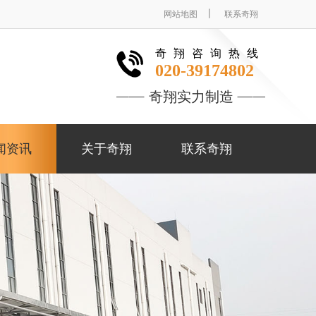
丨
网站地图
联系奇翔
奇翔咨询热线
020-39174802
奇翔实力制造
闻资讯
关于奇翔
联系奇翔