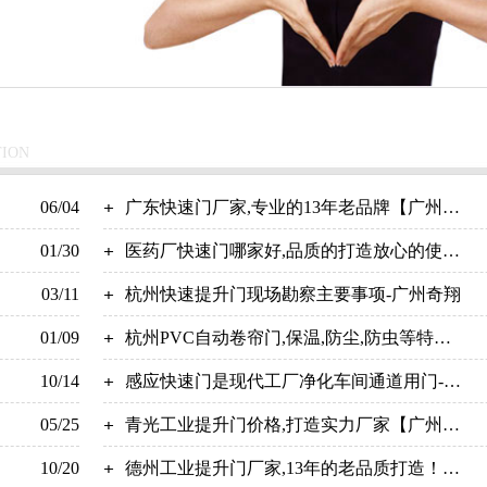
TION
06/04
广东快速门厂家,专业的13年老品牌【广州奇
01/30
翔】
医药厂快速门哪家好,品质的打造放心的使
03/11
用-广州奇翔
杭州快速提升门现场勘察主要事项-广州奇翔
01/09
杭州PVC自动卷帘门,保温,防尘,防虫等特点-
10/14
广州奇翔
感应快速门是现代工厂净化车间通道用门-广
05/25
州奇翔
青光工业提升门价格,打造实力厂家【广州奇
10/20
翔】
德州工业提升门厂家,13年的老品质打造！