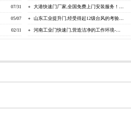
07/31
【广州奇翔】
大港快速门厂家,全国免费上门安装服务！
05/07
【广州奇翔】
山东工业提升门,经受得起12级台风的考验
02/11
【广州奇翔】
河南工业门快速门,营造洁净的工作环境-广
州奇翔