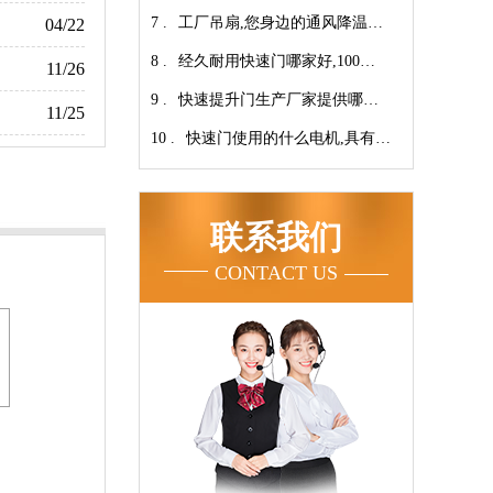
7 .
翔】
心-广州奇翔
工厂吊扇,您身边的通风降温专
04/22
8 .
家！【广州奇翔】
经久耐用快速门哪家好,100万
11/26
9 .
次连续开启设计【广州奇翔】
快速提升门生产厂家提供哪些
11/25
10 .
服务呢-广州奇翔
快速门使用的什么电机,具有快
速、可靠等特点【广州奇翔】
联系我们
CONTACT US