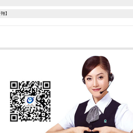
】
奇翔】