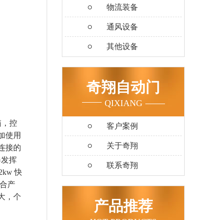
物流装备
通风设备
其他设备
奇翔自动门
QIXIANG
箱，控
客户案例
加使用
关于奇翔
连接的
器发挥
联系奇翔
kw 快
合产
大，个
产品推荐