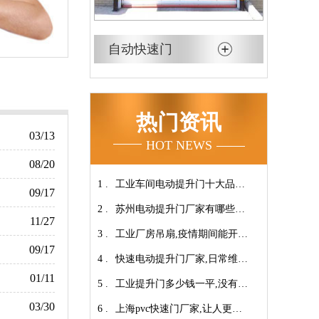
自动快速门
热门资讯
03/13
HOT NEWS
08/20
1 .
工业车间电动提升门十大品牌
09/17
2 .
【广州奇翔】
苏州电动提升门厂家有哪些优
11/27
3 .
势特点呢？-广州奇翔
工业厂房吊扇,疫情期间能开空
09/17
4 .
调吗?【广州奇翔】
快速电动提升门厂家,日常维保
01/11
5 .
小技巧！【广州奇翔】
工业提升门多少钱一平,没有中
03/30
6 .
间商差价放心选购【广州奇
上海pvc快速门厂家,让人更安