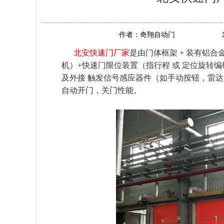
作者：
奇翔自动门
北安快速门厂家
是由门体框架 + 装有铝
机）+快速门限位装置（指行程 或 定位旋转
及外接 触发信号感应器件（如手动按钮，雷
自动开门，关门性能。