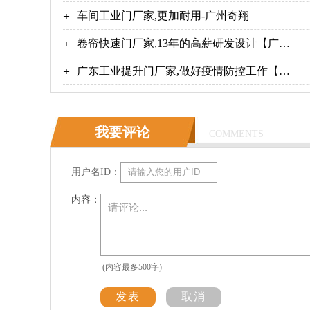
率！-广州奇翔
车间工业门厂家,更加耐用-广州奇翔
卷帘快速门厂家,13年的高薪研发设计【广州
奇翔】
广东工业提升门厂家,做好疫情防控工作【广
州奇翔】
我要评论
COMMENTS
用户名ID：
内容：
(内容最多500字)
发表
取消