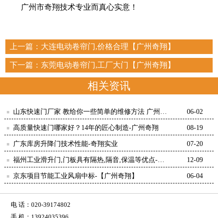
广州市奇翔技术专业而真心实意！
上一篇：
大连电动卷帘门,价格合理【广州奇翔】
下一篇：
东莞电动卷帘门,工厂大门【广州奇翔】
相关资讯
山东快速门厂家 教给你一些简单的维修方法 广州奇
06-02
翔
高质量快速门哪家好？14年的匠心制造-广州奇翔
08-19
广东库房升降门技术性能-奇翔实业
07-20
福州工业滑升门,门板具有隔热,隔音,保温等优点-广
12-09
州奇翔
京东项目节能工业风扇中标-【广州奇翔】
06-04
电 话：020-39174802
手 机：13924035396