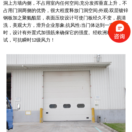
洞上方墙内侧，不占用室内任何空间
充分发挥垂直上升，不
;
占用门洞两侧的优势，
很
大程度释放门洞空间
外观
双层镀锌
;
:
钢板加之聚氨酯层，表面压纹设计可使门板经久不变，易清
洗，美观大方，滑升企业形象
抗风性
当门体达到一定的宽度
;
:
时，设计有外置式加强筋来确保它的强度。经欧洲标准测
试，可抗瞬时
级风力
！
12