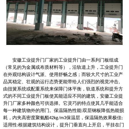
安徽工业提升门厂家
的工业提升门由一系列门板组成
（常见的为金属或布质材料等），沿轨道上升，工业提升门
在外观结构设计气派、使用舒畅之感；而较大尺寸的工业产
品其稳定、壮观的运行态势更能带给人们强烈的视觉冲击。
由扭簧系统或配重系统来保障门体平衡，轨道系统和提升方
式的不同工业提升门板使其能适应不同的建筑，
安徽工业提
升门厂家
多种颜色可供选择。它灵巧的特点使其几乎能适合
每一种建筑物外的用门。
保温隔热性能
双层钢板降低热能损
:
耗，内夹高密度聚氨酯
保温层，保温隔热效果极佳
42kg/m3
;
适用性
根据建筑结构设计，提升门垂直向上开启，平挂在门
: