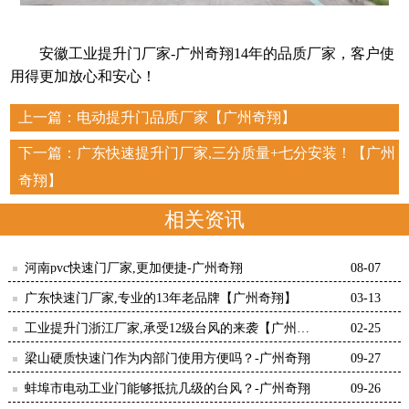
安徽工业提升门厂家-
广州奇翔
14
年的品质厂家，客户使
用得更加放心和安心！
上一篇：
电动提升门品质厂家【广州奇翔】
下一篇：
广东快速提升门厂家,三分质量+七分安装！【广州
奇翔】
相关资讯
河南pvc快速门厂家,更加便捷-广州奇翔
08-07
广东快速门厂家,专业的13年老品牌【广州奇翔】
03-13
工业提升门浙江厂家,承受12级台风的来袭【广州奇
02-25
翔】
梁山硬质快速门作为内部门使用方便吗？-广州奇翔
09-27
蚌埠市电动工业门能够抵抗几级的台风？-广州奇翔
09-26