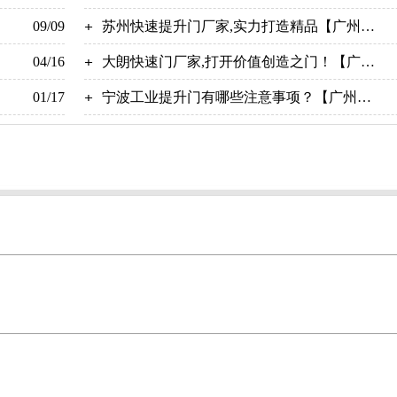
09/09
翔
苏州快速提升门厂家,实力打造精品【广州奇
04/16
翔】
大朗快速门厂家,打开价值创造之门！【广州
01/17
奇翔】
宁波工业提升门有哪些注意事项？【广州奇
翔】