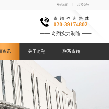
丨
网站地图
联系奇翔
奇翔咨询热线
020-39174802
奇翔实力制造
闻资讯
关于奇翔
联系奇翔