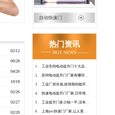
自动快速门
热门资讯
02/12
HOT NEWS
09/28
1 .
工业车间电动提升门十大品牌
04/26
2 .
【广州奇翔】
苏州电动提升门厂家有哪些优
10/18
3 .
势特点呢？-广州奇翔
工业厂房吊扇,疫情期间能开空
02/26
4 .
调吗?【广州奇翔】
快速电动提升门厂家,日常维保
02/27
5 .
小技巧！【广州奇翔】
工业提升门多少钱一平,没有中
6 .
间商差价放心选购【广州奇
上海pvc快速门厂家,让人更安
02/20