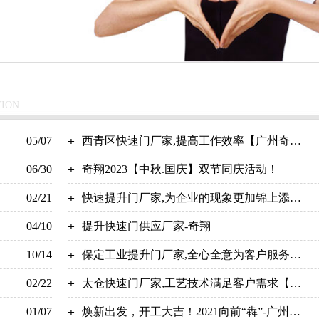
TION
05/07
西青区快速门厂家,提高工作效率【广州奇
06/30
翔】
奇翔2023【中秋.国庆】双节同庆活动！
02/21
快速提升门厂家,为企业的现象更加锦上添
04/10
花！【广州奇翔】
提升快速门供应厂家-奇翔
10/14
保定工业提升门厂家,全心全意为客户服务
02/22
【广州奇翔】
太仓快速门厂家,工艺技术满足客户需求【广
01/07
州奇翔】
焕新出发，开工大吉！2021向前“犇”-广州奇