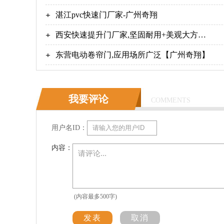
湛江pvc快速门厂家-广州奇翔
西安快速提升门厂家,坚固耐用+美观大方
【广州奇翔】
东营电动卷帘门,应用场所广泛【广州奇翔】
我要评论
COMMENTS
用户名ID：
内容：
(内容最多500字)
发表
取消