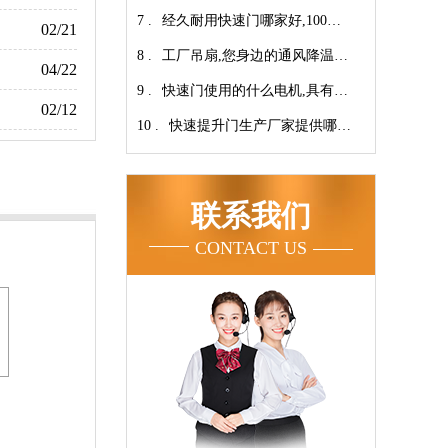
7 .
翔】
心-广州奇翔
经久耐用快速门哪家好,100万
02/21
8 .
次连续开启设计【广州奇翔】
工厂吊扇,您身边的通风降温专
04/22
9 .
家！【广州奇翔】
快速门使用的什么电机,具有快
02/12
10 .
速、可靠等特点【广州奇翔】
快速提升门生产厂家提供哪些
服务呢-广州奇翔
联系我们
CONTACT US