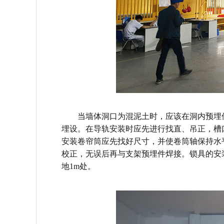
当墙体洞口为混泥土时，应该在洞内预埋件
埋设。在导轨安装时应先进行找直、吊正，槽
安装卷帘筒应先找好尺寸，并使卷筒轴保持水
校正，无误后再与支架预埋件焊接。锁具的安
地
1m处。