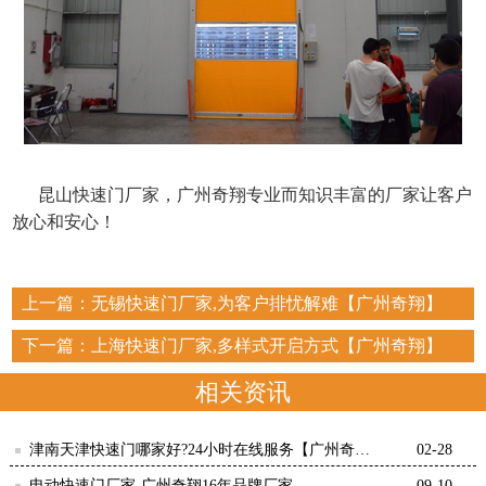
昆山快速门厂家，广州奇翔专业而知识丰富的厂家让客户
放心和安心！
上一篇：
无锡快速门厂家,为客户排忧解难【广州奇翔】
下一篇：
上海快速门厂家,多样式开启方式【广州奇翔】
相关资讯
津南天津快速门哪家好?24小时在线服务【广州奇
02-28
翔】
电动快速门厂家-广州奇翔16年品牌厂家
09-10