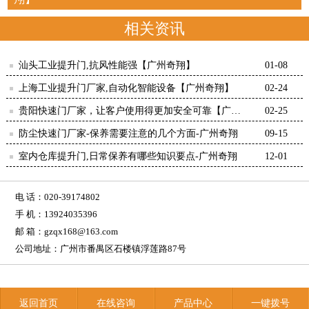
相关资讯
汕头工业提升门,抗风性能强【广州奇翔】
01-08
上海工业提升门厂家,自动化智能设备【广州奇翔】
02-24
贵阳快速门厂家，让客户使用得更加安全可靠【广州
02-25
奇翔】
防尘快速门厂家-保养需要注意的几个方面-广州奇翔
09-15
室内仓库提升门,日常保养有哪些知识要点-广州奇翔
12-01
电 话：020-39174802
手 机：13924035396
邮 箱：gzqx168@163.com
公司地址：广州市番禺区石楼镇浮莲路87号
返回首页
在线咨询
产品中心
一键拨号