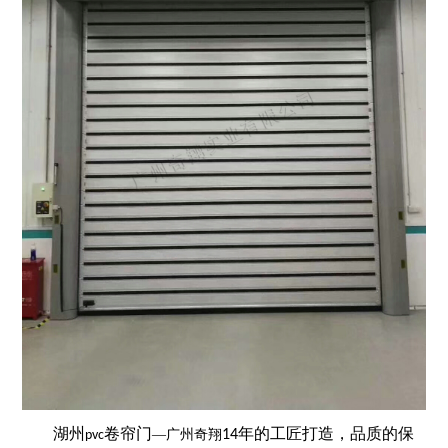
湖州
卷帘门
年的工匠打造，品质的保
—广州奇翔
14
pvc