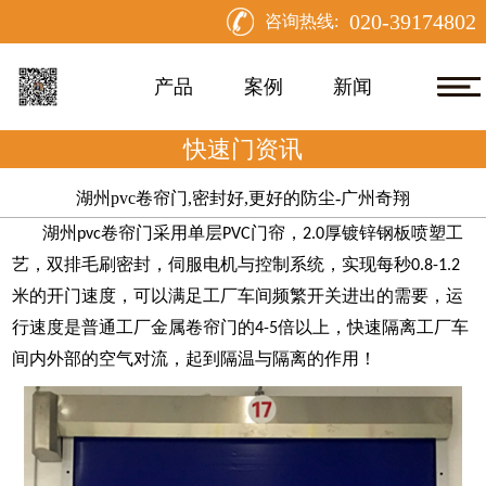
020-39174802
咨询热线:
产品
案例
新闻
快速门资讯
湖州pvc卷帘门,密封好,更好的防尘-广州奇翔
湖州
卷帘门
采用单层
门帘，
厚镀锌钢板喷塑工
pvc
PVC
2.0
艺，双排毛刷密封，伺服电机与控制系统，实现每秒
0.8-1.2
米的开门速度，可以满足工厂车间频繁开关进出的需要，运
行速度是普通工厂金属卷帘门的
倍以上，快速隔离工厂车
4-5
间内外部的空气对流，起到隔温与隔离的作用
！