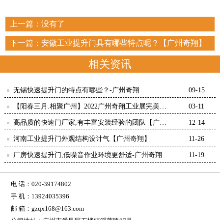
上一篇：没有了
下一篇：
安徽工业提升门具有哪些特点呢？【广州奇翔】
相关资讯
无锡快速提升门的特点有哪些？-广州奇翔
09-15
【阳春三月.相聚广州】2022广州奇翔工业展完美收
03-11
官！
高品质的快速门厂家,有丰富安装经验的团队【广州
12-14
奇翔】
河南工业提升门外观结构设计气【广州奇翔】
11-26
厂房快速提升门,低噪音作业环境更舒适-广州奇翔
11-19
电 话：020-39174802
手 机：13924035396
邮 箱：gzqx168@163.com